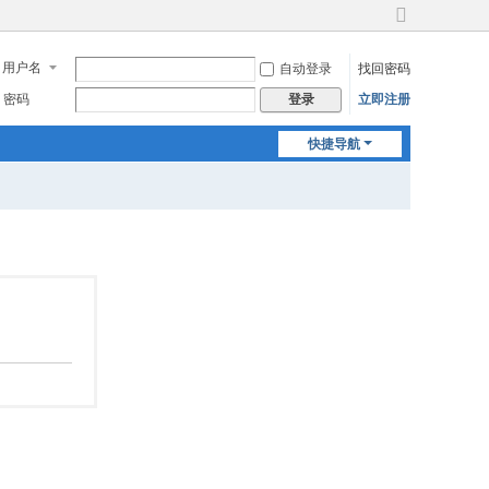
切
换
用户名
自动登录
找回密码
到
宽
密码
立即注册
登录
版
快捷导航