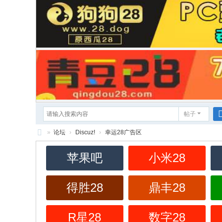
帖子
»
论坛
›
Discuz!
›
幸运28广告区
28
苹果吧
小米28
神
论
得胜28
鼎丰28
坛
R星28
数字28