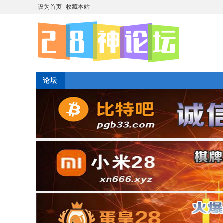
设为首页
收藏本站
论坛