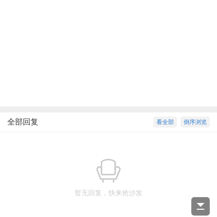
全部回复
看全部
倒序浏览
暂无回复，快来抢沙发