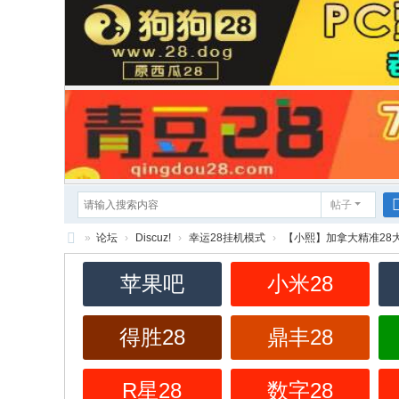
帖子
»
论坛
›
Discuz!
›
幸运28挂机模式
›
【小熙】加拿大精准28大小
28
苹果吧
小米28
神
论
得胜28
鼎丰28
坛
R星28
数字28