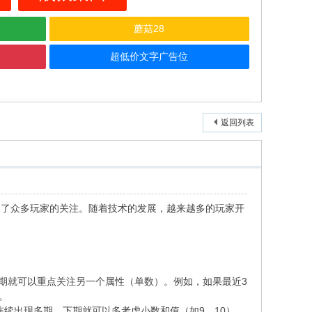
蘑菇28
超低价文字广告位
返回列表
，吸引了众多玩家的关注。随着技术的发展，越来越多的玩家开
一期就可以重点关注另一个属性（单数）。例如，如果最近3
。
已经连续出现多期，下期就可以多考虑小数和值（如9、10）。