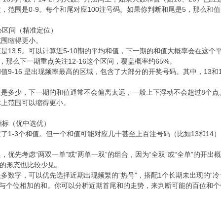
范围是0-9。每个和尾对应100注号码。如果你判断和尾是5，那么和值5
心区间（精准定位）
范围缩得更小。
是13.5。可以计算近5-10期的平均和值，下一期的和值大概率会在这个
14，那么下一期重点关注12-16这个区间，覆盖概率约65%。
值9-16 是出现频率最高的区域，包含了大部分的开奖号码。其中，13和
是多少，下一期的和值通常不会偏离太远，一般上下浮动不会超过8个点。
际上范围可以缩得更小。
指标（优中选优）
了1-3个和值。但一个和值可能对应几十甚至上百注号码（比如13和1
优先考虑“两双一单”或“两单一双”的组合，因为“全双”或“全单”的开出
小”的形态也比较少见。
数字，可以优先选择近期出现频繁的“热号”，搭配1个长期未出现的“冷号”
位与个位相加的和。你可以分析近期首尾和的走势，来判断可能的百位和