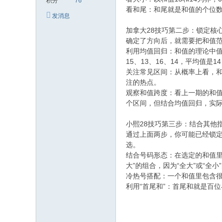
积分
76
看和尾：和尾就是和值的个位数，
发消息
加拿大28技巧第二步：锁定核
确定了方向后，就需要把和值
利用均值回归：和值的理论中值
15、13、16、14，平均值是
关注常见区间：从概率上看，和
注的热点。
观察和值跨度：看上一期的和值
个区间，但结合均值回归，实
小熙28技巧第三步：结合其他
通过上面两步，你可能已经锁定
选。
结合号码形态：在选定的和值里，
大”的组合，因为“全大”或“全
冷热号搭配：一个和值里包含很多
利用“首尾和”：首尾和就是百