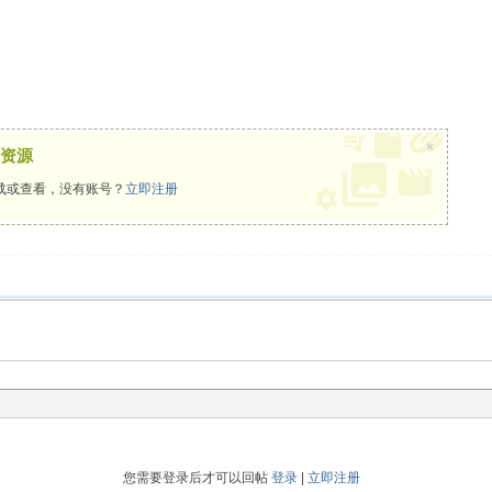
×
资源
载或查看，没有账号？
立即注册
您需要登录后才可以回帖
登录
|
立即注册