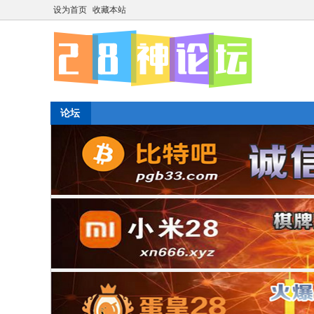
设为首页
收藏本站
论坛