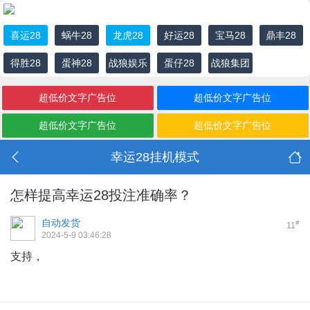
喜运28
蜗牛28
龙虎28
好运28
宝马28
鼎丰28
得胜28
蛋神28
战狼娱乐
蛋仔28
战狼集团
城
超低价文字广告位
超低价文字广告位
超低价文字广告位
超低价文字广告位
幸运28挂机模式
怎样提高幸运28投注准确率？
自动发货
#
11
2024-5-9 03:46:28
支持，